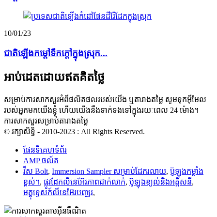
10/01/23
ជាតិ​ឡើង​កម្ដៅ​ទឹក​ក្ដៅ​ក្នុង​ស្រុក...
អាប់ដេតដោយឥតគិតថ្លៃ
សម្រាប់ការសាកសួរអំពីផលិតផលរបស់យើង ឬតារាងតម្លៃ សូមទុកអ៊ីមែល
របស់អ្នកមកយើងខ្ញុំ ហើយយើងនឹងទាក់ទងទៅក្នុងរយៈពេល 24 ម៉ោង។
ការសាកសួរសម្រាប់តារាងតម្លៃ
© រក្សាសិទ្ធិ - 2010-2023 : All Rights Reserved.
ផែនទីគេហទំព័រ
AMP ចល័ត
វីស Bolt
,
Immersion Sampler សម្រាប់ដែករលាយ
,
ប៊ូឡុងកម្លាំង
ខ្ពស់។
,
ផ្លូវដែកលីនេអ៊ែរភាពជាក់លាក់
,
ប៊ូឡុងខ្យល់និងអគ្គិសនី
,
មគ្គុទ្ទេសក៍លីនេអ៊ែរបញ្ឈរ
,