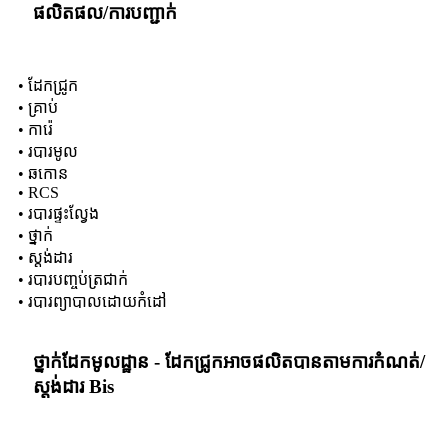
ផលិតផល/ការបញ្ជាក់
• ដែកជ្រូក
• គ្រាប់
• ការ៉េ
• របារមូល
• ឆកោន
• RCS
• របារផ្ទះល្វែង
• ថ្នាក់
• ស្តង់ដារ
• របារបញ្ចប់ត្រជាក់
• របារព្យាបាលដោយកំដៅ
ថ្នាក់ដែកមូលដ្ឋាន - ដែកជ្រូកអាចផលិតបានតាមការកំណត់/
ស្តង់ដារ Bis