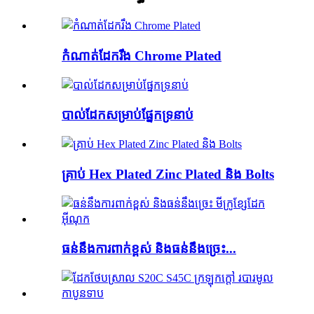
កំណាត់ដែករឹង Chrome Plated
បាល់ដែកសម្រាប់ផ្នែកទ្រនាប់
គ្រាប់ Hex Plated Zinc Plated និង Bolts
ធន់នឹងការពាក់ខ្ពស់ និងធន់នឹងច្រេះ...