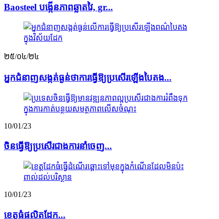
Baosteel បង្កើនភាពឆ្លាតវៃ, gr...
២៥/០៤/២៤
អ្នក​ជំនាញ​សង្កត់​ធ្ងន់​ថា​ការ​ធ្វើ​ឱ្យ​ប្រសើរ​ឡើង​បៃតង...
10/01/23
ចិន​ធ្វើ​ឱ្យ​ប្រសើរ​ជាង​ការ​នាំ​ចេញ...
10/01/23
ខេត្ត​ធំ​ផលិត​ដែក...