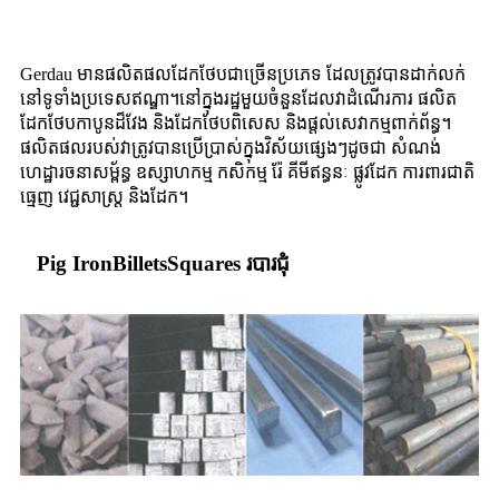
Gerdau មានផលិតផលដែកថែបជាច្រើនប្រភេទ ដែលត្រូវបានដាក់លក់
នៅទូទាំងប្រទេសឥណ្ឌា។នៅក្នុងរដ្ឋមួយចំនួនដែលវាដំណើរការ ផលិត
ដែកថែបកាបូនដ៏វែង និងដែកថែបពិសេស និងផ្តល់សេវាកម្មពាក់ព័ន្ធ។
ផលិតផលរបស់វាត្រូវបានប្រើប្រាស់ក្នុងវិស័យផ្សេងៗដូចជា សំណង់
ហេដ្ឋារចនាសម្ព័ន្ធ ឧស្សាហកម្ម កសិកម្ម រ៉ែ គីមីឥន្ធនៈ ផ្លូវដែក ការពារជាតិ
ធ្មេញ វេជ្ជសាស្ត្រ និងដែក។
Pig IronBilletsSquares របារជុំ