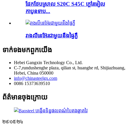
ដែកថែបស្រាល S20C S45C ក្តៅរមៀល
កាបូនទាប...
រាងលីនេអ៊ែរជាមួយនឹងផ្ទៃភ្លឺ
ទាក់ទង​មក​ពួក​យើង
Hebei Gangxin Technology Co., Ltd.
C-7,rundushenghe plaza, qilian st, huanghe rd, Shijiazhuang,
Hebei, China 050000
info@chinasteelgx.com
0086 15373639510
ព័ត៌មានចុងក្រោយ
២៩/០៥/២៤