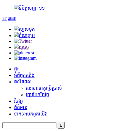
English
ផ្ទះ
អំពី​ពួក​យើង
ផលិតផល
លោហៈធាតុប្រើប្រាស់
របារដែកកែច្នៃ
វីដេអូ
ព័ត៌មាន
ទាក់ទង​មក​ពួក​យើង