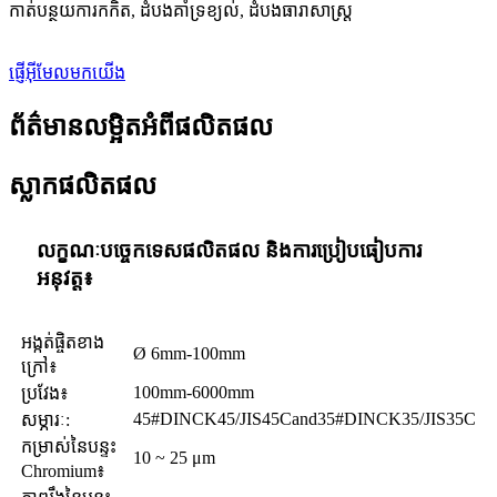
កាត់បន្ថយការកកិត, ដំបងគាំទ្រខ្យល់, ដំបងធារាសាស្ត្រ
ផ្ញើអ៊ីមែលមកយើង
ព័ត៌មានលម្អិតអំពីផលិតផល
ស្លាកផលិតផល
លក្ខណៈបច្ចេកទេសផលិតផល និងការប្រៀបធៀបការ
អនុវត្ត៖
អង្កត់ផ្ចិតខាង
Ø 6mm-100mm
ក្រៅ៖
100mm-6000mm
ប្រវែង៖
45#DINCK45/JIS45Cand35#DINCK35/JIS35C
សម្ភារៈ:
កម្រាស់នៃបន្ទះ
10 ~ 25 μm
Chromium៖