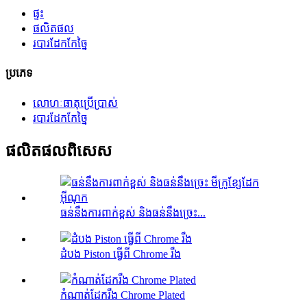
ផ្ទះ
ផលិតផល
របារដែកកែច្នៃ
ប្រភេទ
លោហៈធាតុប្រើប្រាស់
របារដែកកែច្នៃ
ផលិតផល​ពិសេស
ធន់នឹងការពាក់ខ្ពស់ និងធន់នឹងច្រេះ...
ដំបង Piston ធ្វើពី Chrome រឹង
កំណាត់ដែករឹង Chrome Plated