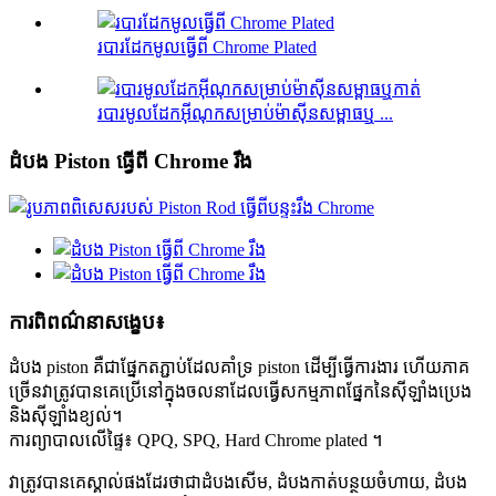
របារដែកមូលធ្វើពី Chrome Plated
របារមូលដែកអ៊ីណុកសម្រាប់ម៉ាស៊ីនសម្ពាធឬ ...
ដំបង Piston ធ្វើពី Chrome រឹង
ការពិពណ៌នាសង្ខេប៖
ដំបង piston គឺជាផ្នែកតភ្ជាប់ដែលគាំទ្រ piston ដើម្បីធ្វើការងារ ហើយភាគ
ច្រើនវាត្រូវបានគេប្រើនៅក្នុងចលនាដែលធ្វើសកម្មភាពផ្នែកនៃស៊ីឡាំងប្រេង
និងស៊ីឡាំងខ្យល់។
ការព្យាបាលលើផ្ទៃ៖ QPQ, SPQ, Hard Chrome plated ។
វាត្រូវបានគេស្គាល់ផងដែរថាជាដំបងសើម, ដំបងកាត់បន្ថយចំហាយ, ដំបង