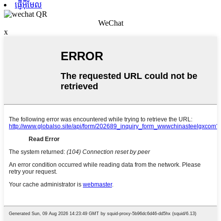
ផ្ញើអ៊ីមែល
WeChat
x