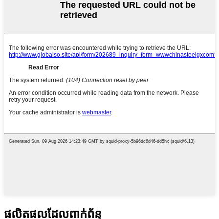
ផលិតផលដែលពាក់ព័ន្ធ