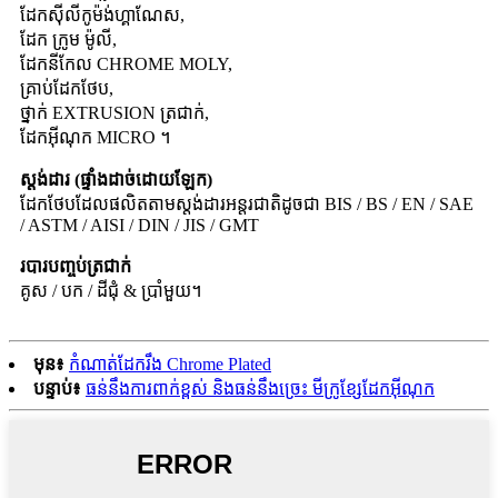
ដែកស៊ីលីកូម៉ង់ហ្គាណែស,
ដែក ក្រូម ម៉ូលី,
ដែកនីកែល CHROME MOLY,
គ្រាប់​ដែក​ថែប,
ថ្នាក់ EXTRUSION ត្រជាក់,
ដែកអ៊ីណុក MICRO ។
ស្តង់ដារ (ផ្ទាំងដាច់ដោយឡែក)
ដែកថែបដែលផលិតតាមស្តង់ដារអន្តរជាតិដូចជា BIS / BS / EN / SAE
/ ASTM / AISI / DIN / JIS / GMT
របារបញ្ចប់ត្រជាក់
គូស / បក / ដីជុំ & ប្រាំមួយ។
មុន៖
កំណាត់ដែករឹង Chrome Plated
បន្ទាប់៖
ធន់នឹងការពាក់ខ្ពស់ និងធន់នឹងច្រេះ មីក្រូខ្សែដែកអ៊ីណុក