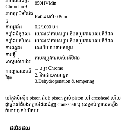
ភាពរឹងនៃបន្ទះ
850HVMin
Chromium៖
ភាព​គ្រេ​ី​ម​នៃ​ផៃ​
Ra0.4 ដល់ 0.8um
្ទ:
ភាពត្រង់៖
0.2/1000 ម។
កម្លាំងទិន្នផល៖
យោងទៅតាមសម្ភារៈនិងតម្រូវការរបស់អតិថិជន
កម្លាំងបត់បែន៖
យោងទៅតាមសម្ភារៈនិងតម្រូវការរបស់អតិថិជន
ការពន្លូត៖
នេះបើយោងតាមសម្ភារៈ
ការធ្វើ
តាមតម្រូវការរបស់អតិថិជន
តេស្តពត់កោង៖
1. បន្ទះ Chrome
ការព្យាបាលលើ
2. រឹងដោយការពន្លត់
ផ្ទៃ៖
3.Dehydrogenation & tempering
នៅក្នុងម៉ាស៊ីន piston ដំបង piston ភ្ជាប់ piston ទៅ crosshead ហើយ
ដូច្នេះទៅដំបងតភ្ជាប់ដែលជំរុញ crankshaft ឬ (សម្រាប់ក្បាលរថភ្លើង
ចំហាយ) កង់បើកបរ។
ផលិតផល